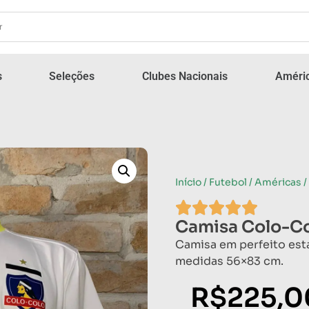
s
Seleções
Clubes Nacionais
Améric
Início
/
Futebol
/
Américas
/
Camisa Colo-Co
Camisa em perfeito est
medidas 56×83 cm.
R$
225,0