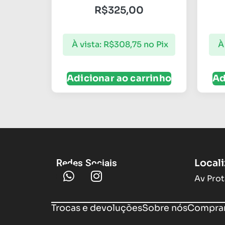
R$
325,00
À vista:
R$
308,75
no Pix
À
Adicionar ao carrinho
Ad
Local
Redes Sociais
Av Prot
Trocas e devoluções
Sobre nós
Compram