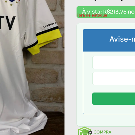
À vista:
R$
213,75
no
Fora de estoque
Avise-