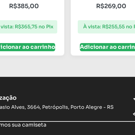
R$
385,00
R$
269,00
 vista:
R$
365,75
no Pix
À vista:
R$
255,55
no 
icionar ao carrinho
Adicionar ao carri
ização
asio Alves, 3664, Petrópolis, Porto Alegre - RS
os sua camiseta