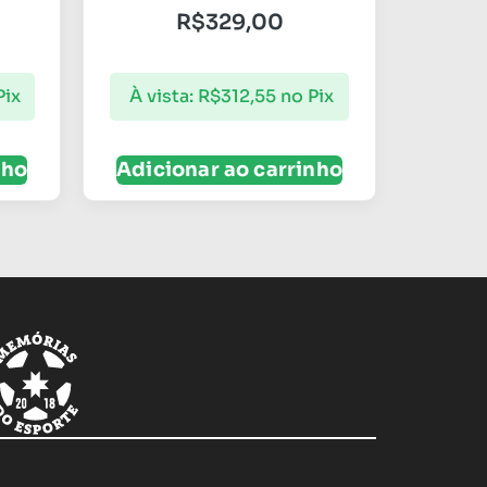
R$
329,00
Pix
À vista:
R$
312,55
no Pix
nho
Adicionar ao carrinho