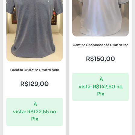
Camisa Chapecoense Umbro lisa
R$
150,00
Camisa Cruzeiro Umbro polo
À
R$
129,00
vista:
R$
142,50
no
Pix
À
vista:
R$
122,55
no
Pix