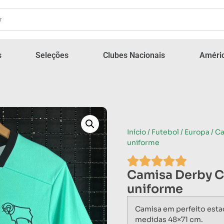
s
Seleções
Clubes Nacionais
Améric
Início
/
Futebol
/
Europa
/ C
uniforme
Camisa Derby C
uniforme
Camisa em perfeito esta
medidas 48×71 cm.