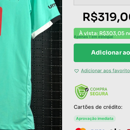
R$
319,
À vista:
R$
303,05
n
Apenas 1 em estoque
Adicionar ao
Adicionar aos favorit
Cartões de crédito:
Aprovação imediata