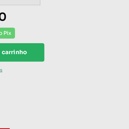
00
o Pix
 carrinho
os