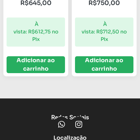
R$
645,00
R$
750,00
À
À
vista:
R$
612,75
no
vista:
R$
712,50
no
Pix
Pix
Adicionar ao
Adicionar ao
carrinho
carrinho
Redes Sociais
Localização