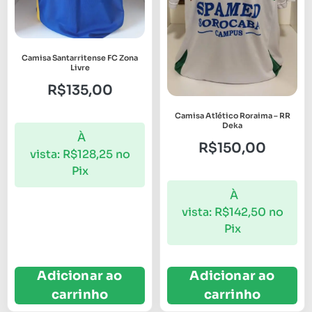
Camisa Santarritense FC Zona
Livre
R$
135,00
Camisa Atlético Roraima – RR
Deka
À
R$
150,00
vista:
R$
128,25
no
Pix
À
vista:
R$
142,50
no
Pix
Adicionar ao
Adicionar ao
carrinho
carrinho