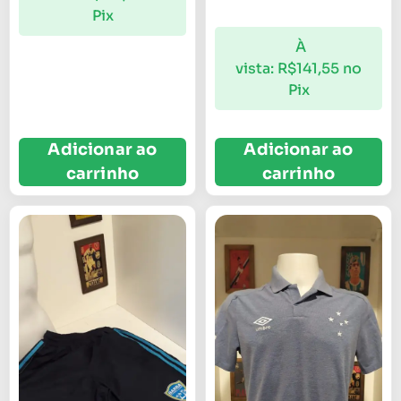
Pix
À
vista:
R$
141,55
no
Pix
Adicionar ao
Adicionar ao
carrinho
carrinho