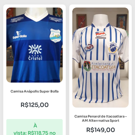
Camisa Anápolis Super Bolla
R$
125,00
Camisa Penarol de Itacoatiara –
AM Alterrnativa Sport
À
R$
149,00
vista:
R$
118,75
no