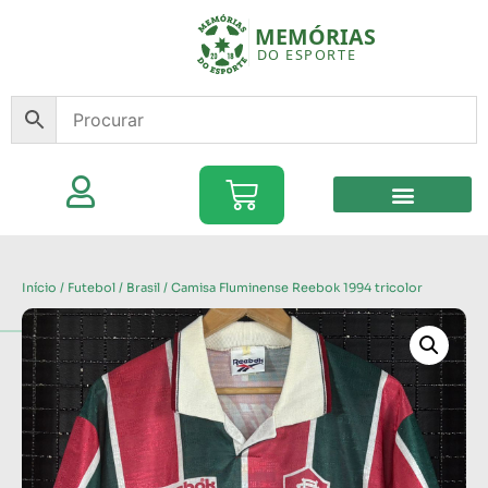
Início
/
Futebol
/
Brasil
/ Camisa Fluminense Reebok 1994 tricolor