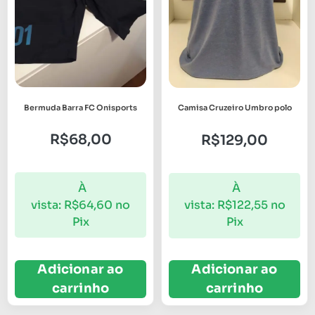
Bermuda Barra FC Onisports
Camisa Cruzeiro Umbro polo
R$
68,00
R$
129,00
À
À
vista:
R$
64,60
no
vista:
R$
122,55
no
Pix
Pix
Adicionar ao
Adicionar ao
carrinho
carrinho