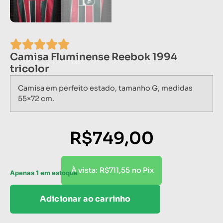
Camisa Fluminense Reebok 1994
tricolor
Camisa em perfeito estado, tamanho G, medidas
55×72 cm.
R$
749,00
R$
711,55
À vista:
no Pix
Apenas 1 em estoque
Adicionar ao carrinho