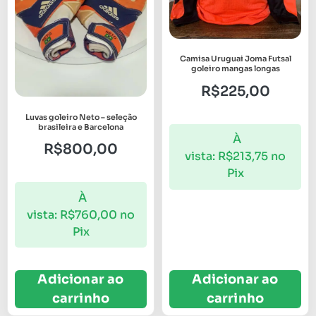
Camisa Uruguai Joma Futsal
goleiro mangas longas
R$
225,00
Luvas goleiro Neto – seleção
brasileira e Barcelona
À
R$
800,00
vista:
R$
213,75
no
Pix
À
vista:
R$
760,00
no
Pix
Adicionar ao
Adicionar ao
carrinho
carrinho