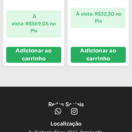
À vista:
R$
32,30
no
À
Pix
vista:
R$
569,05
no
Pix
Adicionar ao
Adicionar ao
carrinho
carrinho
Redes Sociais
Localização