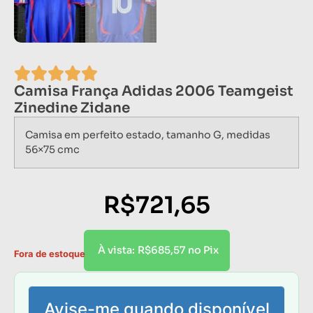
Camisa França Adidas 2006 Teamgeist
Zinedine Zidane
Camisa em perfeito estado, tamanho G, medidas
56×75 cmc
R$
721,65
R$
685,57
À vista:
no Pix
Fora de estoque
Avise-me quando disponível