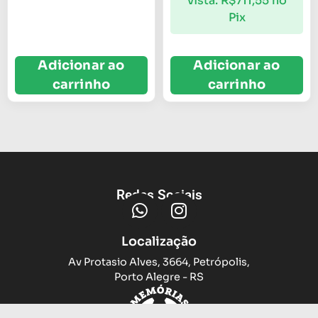
vista:
R$
711,55
no
Pix
Adicionar ao
Adicionar ao
carrinho
carrinho
Redes Sociais
Localização
Av Protasio Alves, 3664, Petrópolis,
Porto Alegre - RS