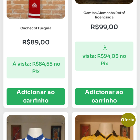
Camisa Alemanha Retrô
licenciada
R$
99,00
Cachecol Turquia
R$
89,00
À
vista:
R$
94,05
no
Pix
À vista:
R$
84,55
no
Pix
Adicionar ao
Adicionar ao
carrinho
carrinho
Oferta!