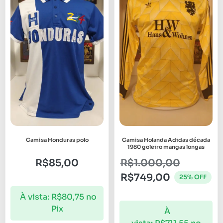
Camisa Honduras polo
Camisa Holanda Adidas década
1980 goleiro mangas longas
R$
85,00
R$
1.000,00
R$
749,00
25% OFF
À vista:
R$
80,75
no
Pix
À