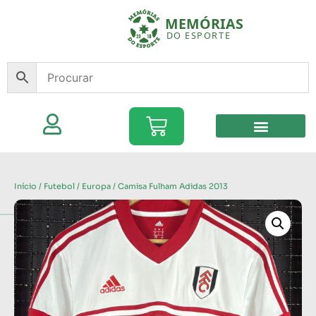
Início
/
Futebol
/
Europa
/ Camisa Fulham Adidas 2013