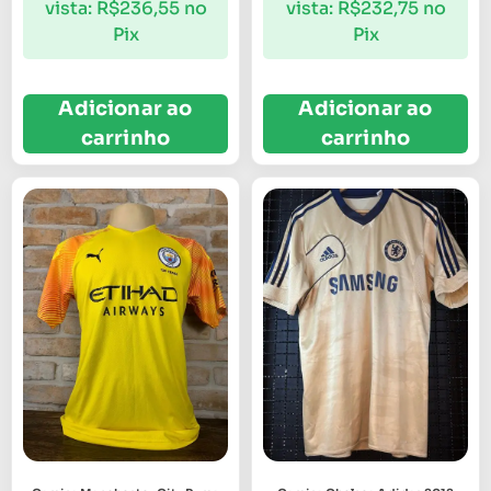
vista:
R$
236,55
no
vista:
R$
232,75
no
Pix
Pix
Adicionar ao
Adicionar ao
carrinho
carrinho