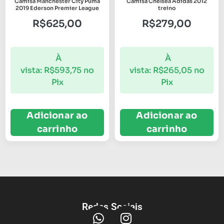
Camisa Manchester City Puma
Camisa Chelsea Adidas 2012
2019 Ederson Premier League
treino
R$
625,00
R$
279,00
À
À
vista:
R$
593,75
no
vista:
R$
265,05
no
Pix
Pix
Adicionar ao
Adicionar ao
carrinho
carrinho
Redes Sociais