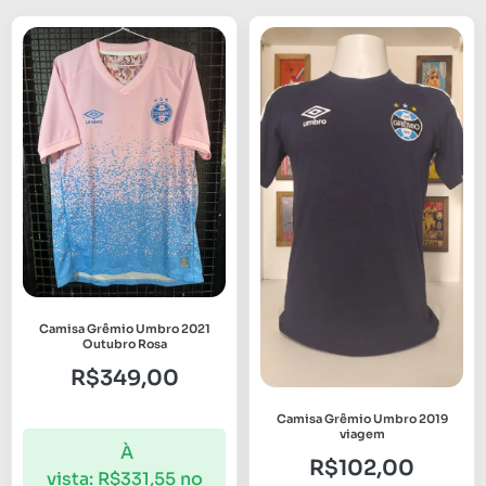
Camisa Grêmio Umbro 2021
Outubro Rosa
R$
349,00
Camisa Grêmio Umbro 2019
viagem
À
R$
102,00
vista:
R$
331,55
no