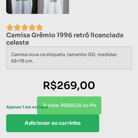
Camisa Grêmio 1996 retrô licenciada
celeste
Camisa nova na etiqueta, tamanho GG, medidas
63×78 cm.
R$
269,00
R$
255,55
À vista:
no Pix
Apenas 1 em estoque
Adicionar ao carrinho