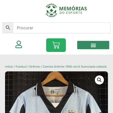
Início
/
Futebol
/
Grêmio
/ Camisa Grêmio 1996 retrô licenciada celeste