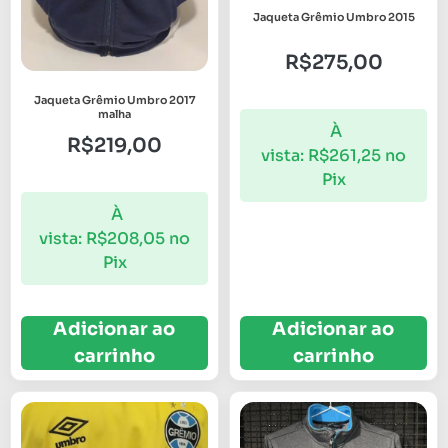
Jaqueta Grêmio Umbro 2015
R$
275,00
Jaqueta Grêmio Umbro 2017
malha
À
R$
219,00
vista:
R$
261,25
no
Pix
À
vista:
R$
208,05
no
Pix
Adicionar ao
Adicionar ao
carrinho
carrinho