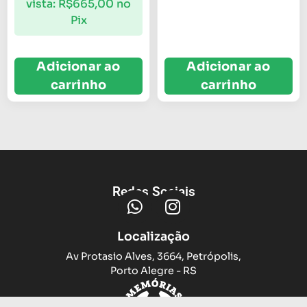
vista:
R$
665,00
no
Pix
Adicionar ao
Adicionar ao
carrinho
carrinho
Redes Sociais
Localização
Av Protasio Alves, 3664, Petrópolis,
Porto Alegre - RS