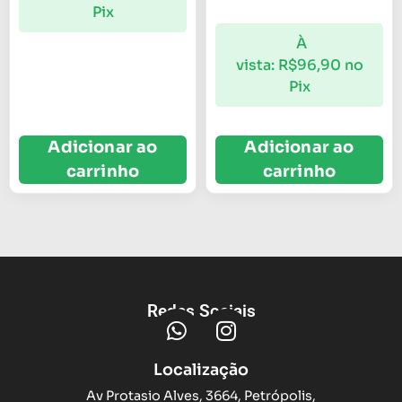
Pix
À
vista:
R$
96,90
no
Pix
Adicionar ao
Adicionar ao
carrinho
carrinho
Redes Sociais
Localização
Av Protasio Alves, 3664, Petrópolis,