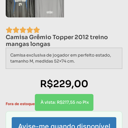
Camisa Grêmio Topper 2012 treino
mangas longas
Camisa exclusiva de jogador em perfeito estado,
tamanho M, medidas 52×74 cm.
R$
229,00
R$
217,55
À vista:
no Pix
Fora de estoque
Avise-me quando disponível