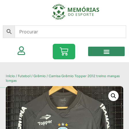
Início
/
Futebol
/
Grêmio
/ Camisa Grêmio Topper 2012 treino mangas
longas