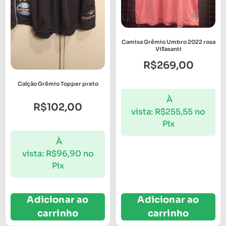
Camisa Grêmio Umbro 2022 rosa
Villasanti
R$
269,00
Calção Grêmio Topper preto
À
R$
102,00
vista:
R$
255,55
no
Pix
À
vista:
R$
96,90
no
Pix
Adicionar ao
Adicionar ao
carrinho
carrinho