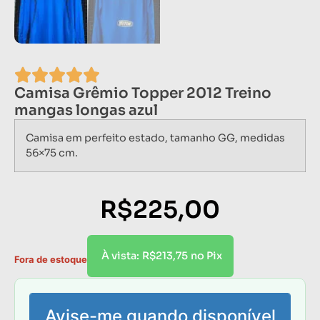
Camisa Grêmio Topper 2012 Treino
mangas longas azul
Camisa em perfeito estado, tamanho GG, medidas
56×75 cm.
R$
225,00
R$
213,75
À vista:
no Pix
Fora de estoque
Avise-me quando disponível