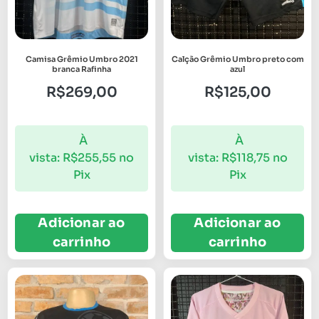
Camisa Grêmio Umbro 2021
Calção Grêmio Umbro preto com
branca Rafinha
azul
R$
269,00
R$
125,00
À
À
vista:
R$
255,55
no
vista:
R$
118,75
no
Pix
Pix
Adicionar ao
Adicionar ao
carrinho
carrinho