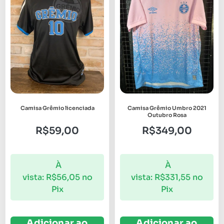
Camisa Grêmio licenciada
Camisa Grêmio Umbro 2021
Outubro Rosa
R$
59,00
R$
349,00
À
À
vista:
R$
56,05
no
vista:
R$
331,55
no
Pix
Pix
Adicionar ao
Adicionar ao