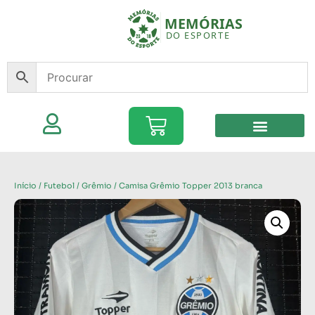
Início
/
Futebol
/
Grêmio
/ Camisa Grêmio Topper 2013 branca