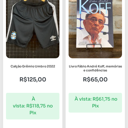
Calção Grêmio Umbro 2022
Livro Fábio André Koff, memórias
e confidências
R$
125,00
R$
65,00
À
À vista:
R$
61,75
no
vista:
R$
118,75
no
Pix
Pix