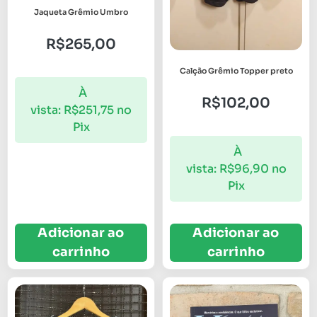
Jaqueta Grêmio Umbro
R$
265,00
Calção Grêmio Topper preto
À
R$
102,00
vista:
R$
251,75
no
Pix
À
vista:
R$
96,90
no
Pix
Adicionar ao
Adicionar ao
carrinho
carrinho