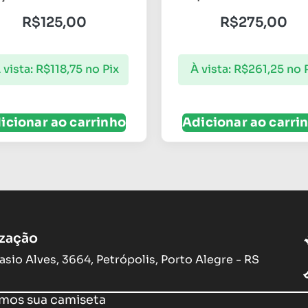
R$
125,00
R$
275,00
 vista:
R$
118,75
no Pix
À vista:
R$
261,25
no 
icionar ao carrinho
Adicionar ao carri
ização
asio Alves, 3664, Petrópolis, Porto Alegre - RS
os sua camiseta