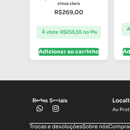
cinza claro
R$
269,00
À
À vista:
R$
255,55
no Pix
Adicionar ao carrinho
Ad
Local
Redes Sociais
Av Prot
Trocas e devoluções
Sobre nós
Compram