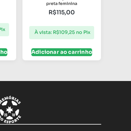
preta feminina
R$
115,00
Pix
À vista:
R$
109,25
no Pix
nho
Adicionar ao carrinho