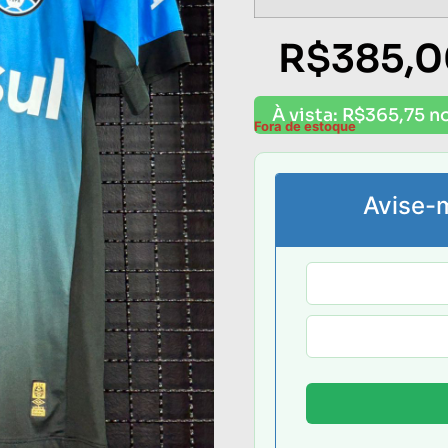
R$
385,
À vista:
R$
365,75
no
Fora de estoque
Avise-