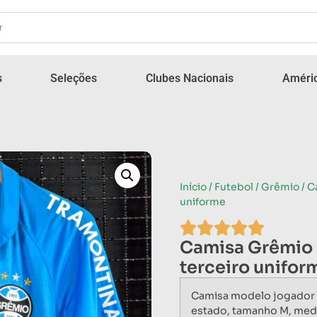
s
Seleções
Clubes Nacionais
Améric
Início
/
Futebol
/
Grêmio
/ C
uniforme
Camisa Grêmio
terceiro unifor
Camisa modelo jogador 
estado, tamanho M, med