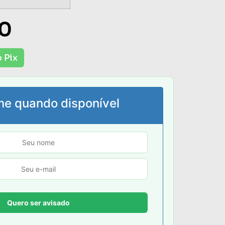
00
 Pix
me quando disponível