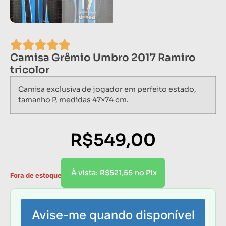
Camisa Grêmio Umbro 2017 Ramiro
tricolor
Camisa exclusiva de jogador em perfeito estado,
tamanho P, medidas 47×74 cm.
R$
549,00
R$
521,55
À vista:
no Pix
Fora de estoque
Avise-me quando disponível