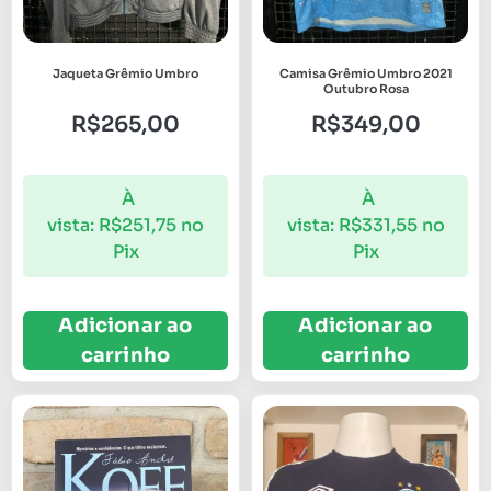
Jaqueta Grêmio Umbro
Camisa Grêmio Umbro 2021
Outubro Rosa
R$
265,00
R$
349,00
À
À
vista:
R$
251,75
no
vista:
R$
331,55
no
Pix
Pix
Adicionar ao
Adicionar ao
carrinho
carrinho