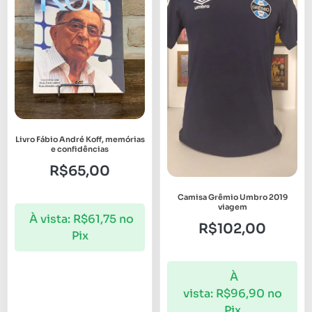
Livro Fábio André Koff, memórias
e confidências
R$
65,00
Camisa Grêmio Umbro 2019
viagem
À vista:
R$
61,75
no
R$
102,00
Pix
À
vista:
R$
96,90
no
Pix