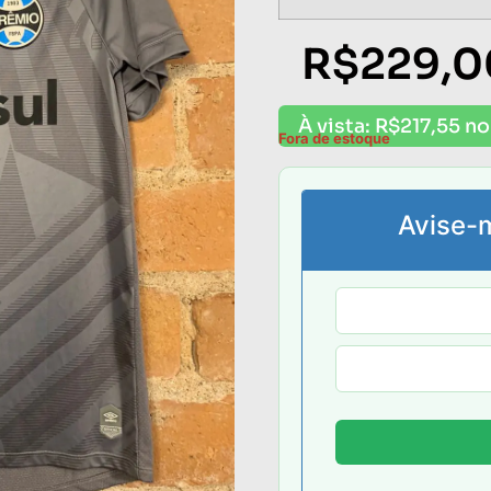
R$
229,0
À vista:
R$
217,55
no
Fora de estoque
Avise-