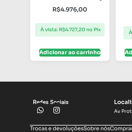
R$
4.976,00
À vista:
R$
4.727,20
no Pix
À
Adicionar ao carrinho
Ad
Local
Redes Sociais
Av Prot
Trocas e devoluções
Sobre nós
Compram