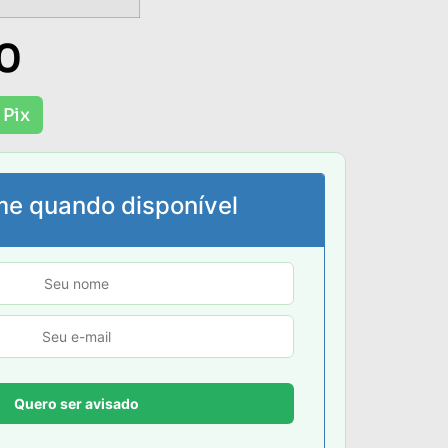
0
 Pix
me quando disponível