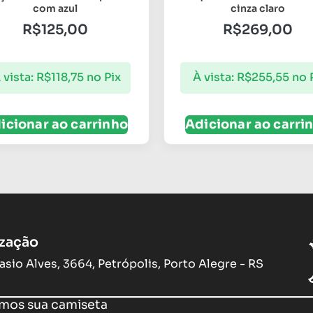
com azul
cinza claro
R$
125,00
R$
269,00
 vista:
R$
118,75
no Pix
À vista:
R$
255,55
no 
icionar ao carrinho
Adicionar ao carri
ização
asio Alves, 3664, Petrópolis, Porto Alegre - RS
os sua camiseta