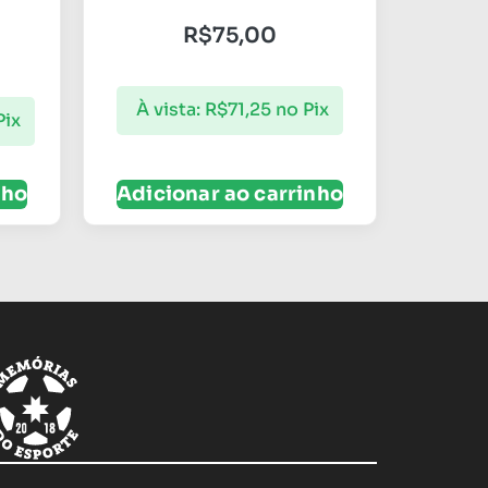
R$
75,00
À vista:
R$
71,25
no Pix
Pix
nho
Adicionar ao carrinho