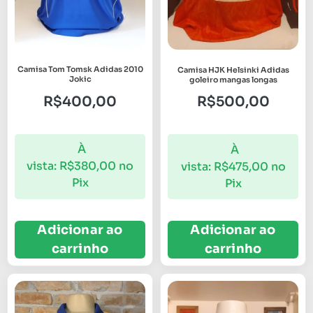
Camisa Tom Tomsk Adidas 2010
Camisa HJK Helsinki Adidas
Jokic
goleiro mangas longas
R$
400,00
R$
500,00
À
À
vista:
R$
380,00
no
vista:
R$
475,00
no
Pix
Pix
Adicionar ao
Adicionar ao
carrinho
carrinho