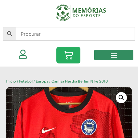
Início
/
Futebol
/
Europa
/ Camisa Hertha Berlim Nike 2010