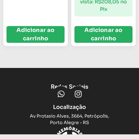
vista:
R$
208,05
no
Pix
Adicionar ao
Adicionar ao
carrinho
carrinho
Redes Sociais
Localização
Av Protasio Alves, 3664, Petrópolis,
Porto Alegre - RS