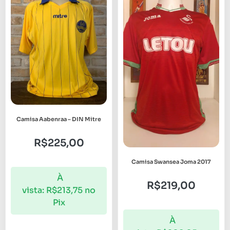
Camisa Aabenraa – DIN Mitre
R$
225,00
Camisa Swansea Joma 2017
À
R$
219,00
vista:
R$
213,75
no
Pix
À