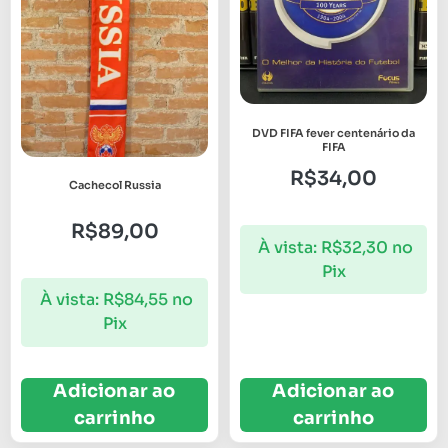
DVD FIFA fever centenário da
FIFA
R$
34,00
Cachecol Russia
R$
89,00
À vista:
R$
32,30
no
Pix
À vista:
R$
84,55
no
Pix
Adicionar ao
Adicionar ao
carrinho
carrinho