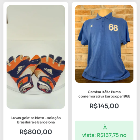
Camisa Itália Puma
comemorativa Eurocopa 1968
R$
145,00
Luvas goleiro Neto – seleção
brasileira e Barcelona
À
R$
800,00
vista:
R$
137,75
no