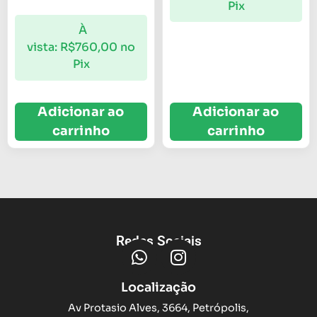
Pix
À
vista:
R$
760,00
no
Pix
Adicionar ao
Adicionar ao
carrinho
carrinho
Redes Sociais
Localização
Av Protasio Alves, 3664, Petrópolis,