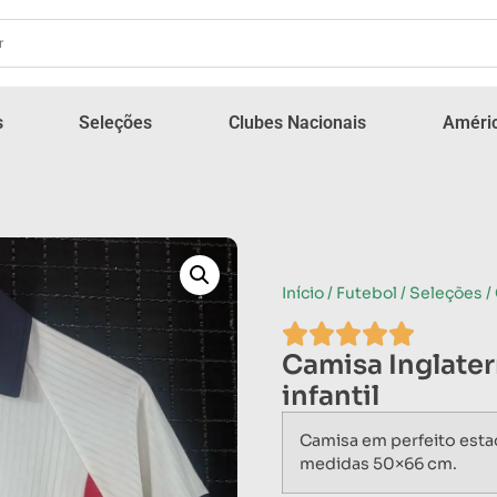
s
Seleções
Clubes Nacionais
Améric
Início
/
Futebol
/
Seleções
/
Camisa Inglate
infantil
Camisa em perfeito esta
medidas 50×66 cm.