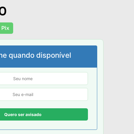
0
 Pix
me quando disponível