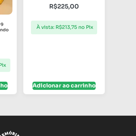
R$
225,00
09
À vista:
R$
213,75
no Pix
undo
Pix
nho
Adicionar ao carrinho