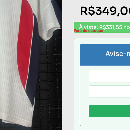
R$
349,0
À vista:
R$
331,55
no
Fora de estoque
Avise-