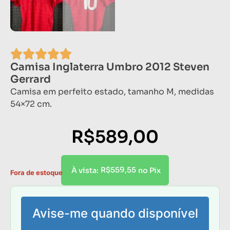
Camisa Inglaterra Umbro 2012 Steven
Gerrard
Camisa em perfeito estado, tamanho M, medidas
54×72 cm.
R$
589,00
R$
559,55
À vista:
no Pix
Fora de estoque
Avise-me quando disponível