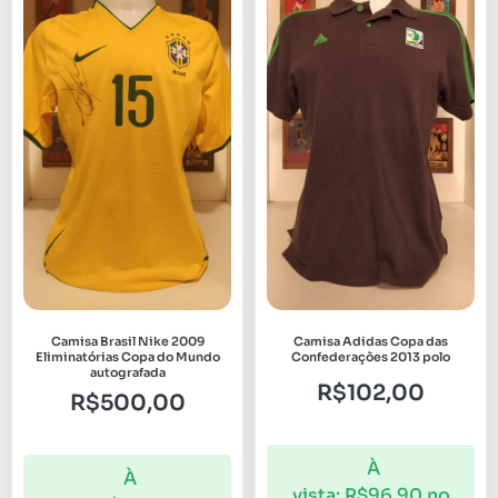
Camisa Brasil Nike 2009
Camisa Adidas Copa das
Eliminatórias Copa do Mundo
Confederações 2013 polo
autografada
R$
102,00
R$
500,00
À
À
vista:
R$
96,90
no