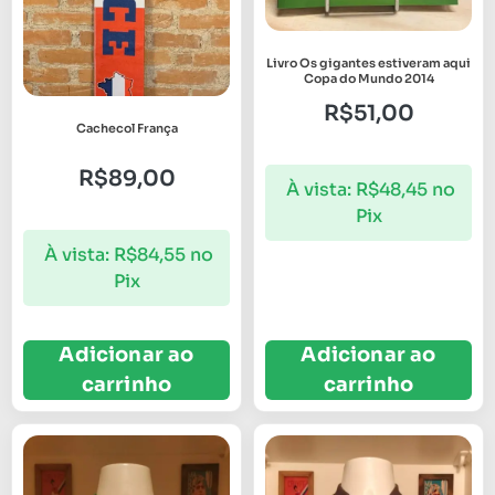
Livro Os gigantes estiveram aqui
Copa do Mundo 2014
R$
51,00
Cachecol França
R$
89,00
À vista:
R$
48,45
no
Pix
À vista:
R$
84,55
no
Pix
Adicionar ao
Adicionar ao
carrinho
carrinho