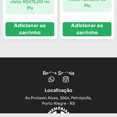
vista:
R$
475,00
no
Pix
Pix
Adicionar ao
Adicionar ao
carrinho
carrinho
Redes Sociais
Localização
Av Protasio Alves, 3664, Petrópolis,
Porto Alegre - RS