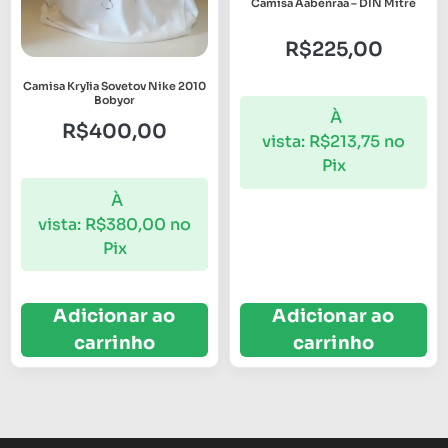
Camisa Aabenraa – DIN Mitre
R$
225,00
Camisa Krylia Sovetov Nike 2010
Bobyor
À
R$
400,00
vista:
R$
213,75
no
Pix
À
vista:
R$
380,00
no
Pix
Adicionar ao
Adicionar ao
carrinho
carrinho