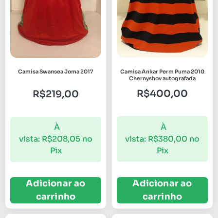
Camisa Ankar Perm Puma 2010
Camisa Swansea Joma 2017
Chernyshov autografada
R$
400,00
R$
219,00
À
À
vista:
R$
380,00
no
vista:
R$
208,05
no
Pix
Pix
Adicionar ao
Adicionar ao
carrinho
carrinho