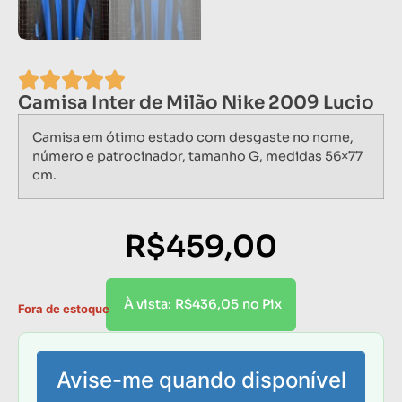
Camisa Inter de Milão Nike 2009 Lucio
Camisa em ótimo estado com desgaste no nome,
número e patrocinador, tamanho G, medidas 56×77
cm.
R$
459,00
R$
436,05
À vista:
no Pix
Fora de estoque
Avise-me quando disponível