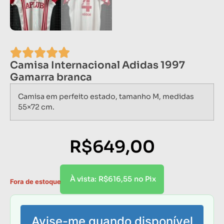
Camisa Internacional Adidas 1997
Gamarra branca
Camisa em perfeito estado, tamanho M, medidas
55×72 cm.
R$
649,00
R$
616,55
À vista:
no Pix
Fora de estoque
Avise-me quando disponível