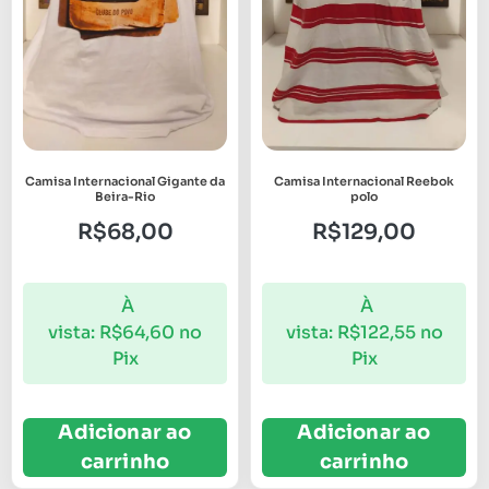
Camisa Internacional Gigante da
Camisa Internacional Reebok
Beira-Rio
polo
R$
68,00
R$
129,00
À
À
vista:
R$
64,60
no
vista:
R$
122,55
no
Pix
Pix
Adicionar ao
Adicionar ao
carrinho
carrinho