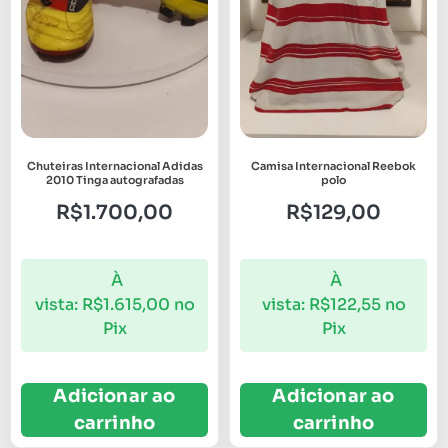
Chuteiras Internacional Adidas
Camisa Internacional Reebok
2010 Tinga autografadas
polo
R$
1.700,00
R$
129,00
À
À
vista:
R$
1.615,00
no
vista:
R$
122,55
no
Pix
Pix
Adicionar ao
Adicionar ao
carrinho
carrinho