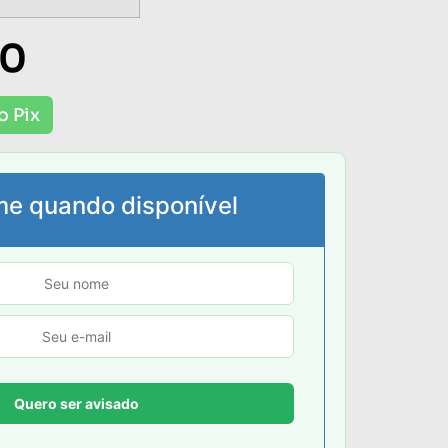
00
o Pix
me quando disponível