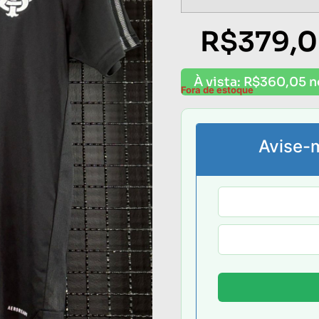
R$
379,
À vista:
R$
360,05
n
Fora de estoque
Avise-