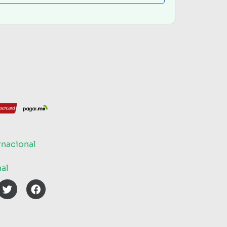
rnacional
nal