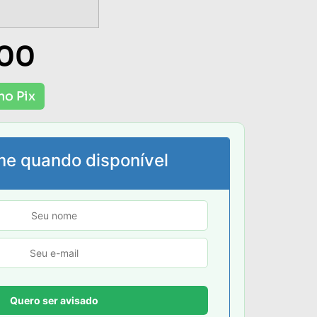
,00
no Pix
me quando disponível