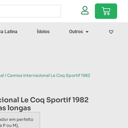
a Latina
Ídolos
Outros
al
/ Camisa Internacional Le Coq Sportif 1982
ional Le Coq Sportif 1982
s longas
ador em perfeito
 P ou M),