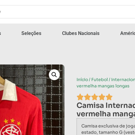
s
Seleções
Clubes Nacionais
Améric
Início
/
Futebol
/
Internacion
vermelha mangas longas
Camisa Internac
vermelha manga
Camisa exclusiva de jog
estado, tamanho G (veste