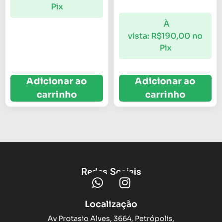
Pix
À
vista:
R$
190,00
no
Pix
Adicionar ao
Adicionar ao
carrinho
carrinho
Redes Sociais
Localização
Av Protasio Alves, 3664, Petrópolis,