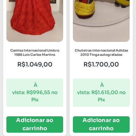
Camisa Internacional Umbro
Chuteiras Internacional Adidas
1988 Luis Carlos Martins
2010 Tinga autografadas
R$
1.049,00
R$
1.700,00
À
À
vista:
R$
996,55
no
vista:
R$
1.615,00
no
Pix
Pix
Adicionar ao
Adicionar ao
carrinho
carrinho