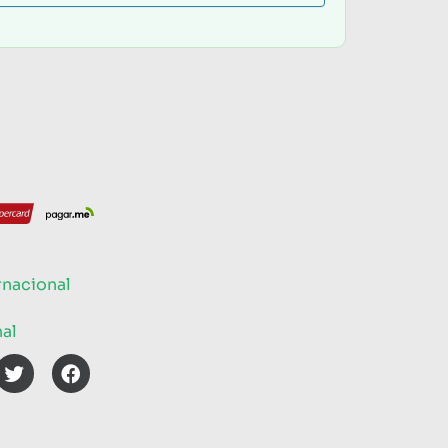
rnacional
nal