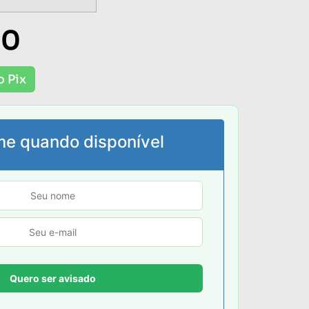
00
o Pix
me quando disponível