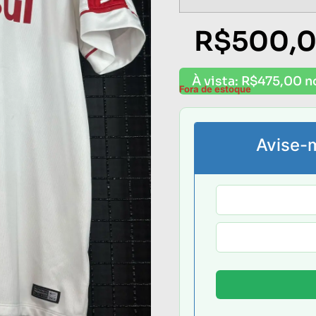
R$
500,
À vista:
R$
475,00
n
Fora de estoque
Avise-