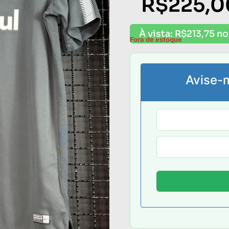
R$
225,0
À vista:
R$
213,75
no
Fora de estoque
Avise-