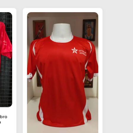
mbro
a