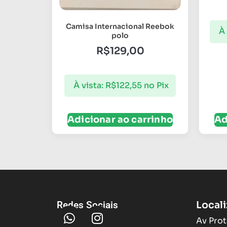
Camisa Internacional Reebok
À 
polo
R$
129,00
À vista:
R$
122,55
no Pix
Adicionar ao carrinho
Ad
Local
Redes Sociais
Av Prot