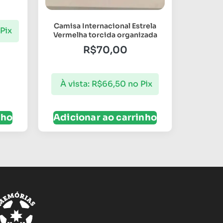
Camisa Internacional Estrela
Pix
Vermelha torcida organizada
R$
70,00
À vista:
R$
66,50
no Pix
nho
Adicionar ao carrinho