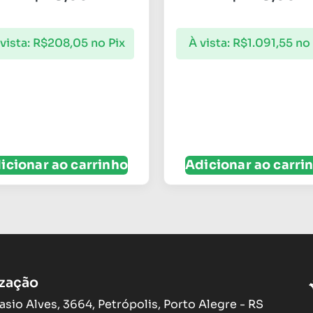
vista:
R$
208,05
no Pix
À vista:
R$
1.091,55
no 
icionar ao carrinho
Adicionar ao carri
ização
asio Alves, 3664, Petrópolis, Porto Alegre - RS