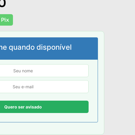
0
 Pix
me quando disponível