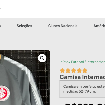
s
Seleções
Clubes Nacionais
Améric
Início
/
Futebol
/
Internacion
Camisa Internac
Camisa em perfeito esta
medidas 52×79 cm.