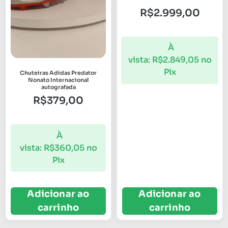
R$
2.999,00
À
vista:
R$
2.849,05
no
Pix
Chuteiras Adidas Predator
Nonato Internacional
autografada
R$
379,00
À
vista:
R$
360,05
no
Pix
Adicionar ao
Adicionar ao
carrinho
carrinho