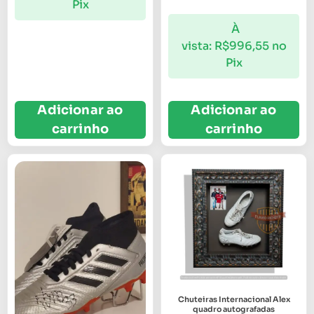
Pix
À
vista:
R$
996,55
no
Pix
Adicionar ao
Adicionar ao
carrinho
carrinho
Chuteiras Internacional Alex
quadro autografadas