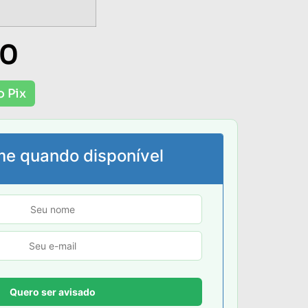
00
o Pix
me quando disponível