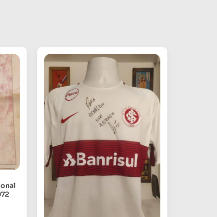
ional
972