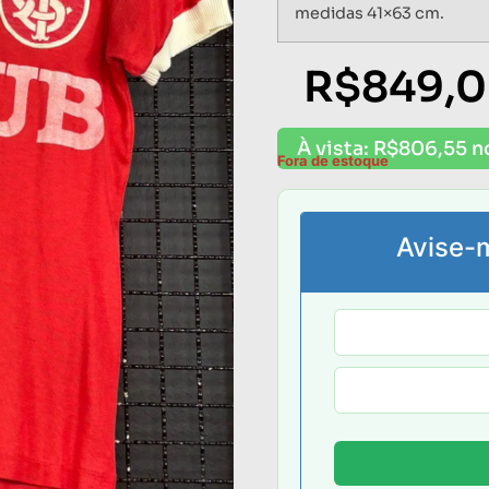
medidas 41×63 cm.
R$
849,
À vista:
R$
806,55
n
Fora de estoque
Avise-