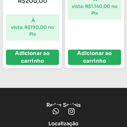
R$
200,00
vista:
R$
1.140,00
no
Pix
À
vista:
R$
190,00
no
Pix
Adicionar ao
Adicionar ao
carrinho
carrinho
Redes Sociais
Localização