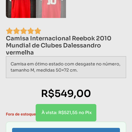
Camisa Internacional Reebok 2010
Mundial de Clubes Dalessandro
vermelha
Camisa em ótimo estado com desgaste no número,
tamanho M, medidas 50×72 cm.
R$
549,00
R$
521,55
À vista:
no Pix
Fora de estoque