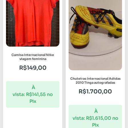
Camisa Internacional Nike
viagem feminina
R$
149,00
Chuteiras Internacional Adidas
2010 Tinga autografadas
À
R$
1.700,00
vista:
R$
141,55
no
Pix
À
vista:
R$
1.615,00
no
Pix