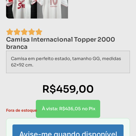
Camisa Internacional Topper 2000
branca
Camisa em perfeito estado, tamanho GG, medidas
62×92 cm.
R$
459,00
R$
436,05
À vista:
no Pix
Fora de estoque
Avise-me quando disponível