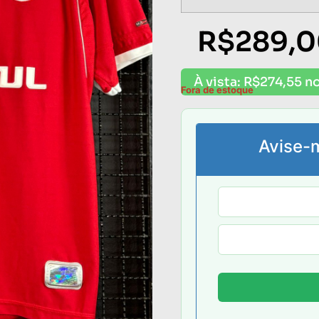
R$
289,
À vista:
R$
274,55
no
Fora de estoque
Avise-