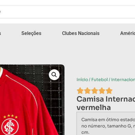
s
Seleções
Clubes Nacionais
Améric
Início
/
Futebol
/
Internacion
Camisa Interna
vermelha
Camisa em ótimo estad
no número, tamanho G, 
cm.