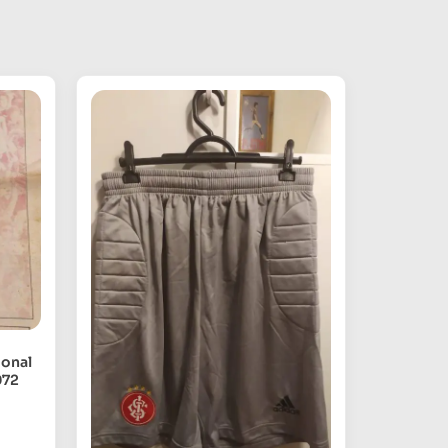
ional
972