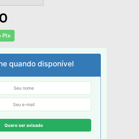
00
 Pix
me quando disponível