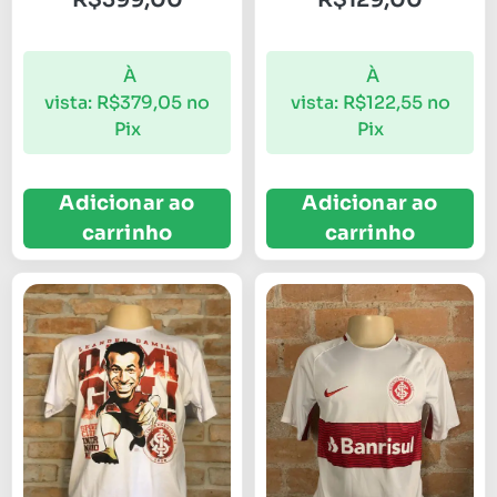
À
À
vista:
R$
379,05
no
vista:
R$
122,55
no
Pix
Pix
Adicionar ao
Adicionar ao
carrinho
carrinho