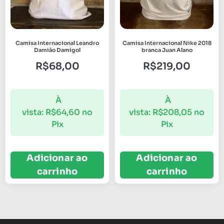
Camisa Internacional Leandro
Camisa Internacional Nike 2018
Damião Damigol
branca Juan Alano
R$
68,00
R$
219,00
À
À
vista:
R$
64,60
no
vista:
R$
208,05
no
Pix
Pix
Adicionar ao
Adicionar ao
carrinho
carrinho