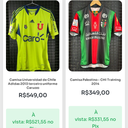
Camisa Universidad de Chile
Camisa Palestino – CHI Training
Adidas 2013 terceiro uniforme
2014
Caruzzo
R$
349,00
R$
549,00
À
À
vista:
R$
331,55
no
vista:
R$
521,55
no
Pix