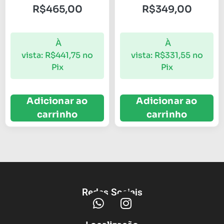
R$
465,00
R$
349,00
À
À
vista:
R$
441,75
no
vista:
R$
331,55
no
Pix
Pix
Adicionar ao
Adicionar ao
carrinho
carrinho
Redes Sociais