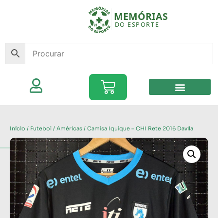
Início
/
Futebol
/
Américas
/ Camisa Iquique – CHI Rete 2016 Davila