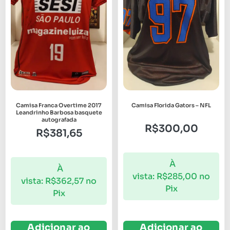
Camisa Franca Overtime 2017
Camisa Florida Gators – NFL
Leandrinho Barbosa basquete
autografada
R$
300,00
R$
381,65
À
À
vista:
R$
285,00
no
vista:
R$
362,57
no
Pix
Pix
Adicionar ao
Adicionar ao