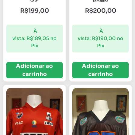
volei
feminina
R$
199,00
R$
200,00
À
À
vista:
R$
189,05
no
vista:
R$
190,00
no
Pix
Pix
Adicionar ao
Adicionar ao
carrinho
carrinho