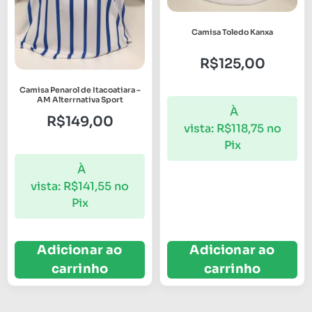
Camisa Toledo Kanxa
R$
125,00
Camisa Penarol de Itacoatiara –
AM Alterrnativa Sport
À
R$
149,00
vista:
R$
118,75
no
Pix
À
vista:
R$
141,55
no
Pix
Adicionar ao
Adicionar ao
carrinho
carrinho