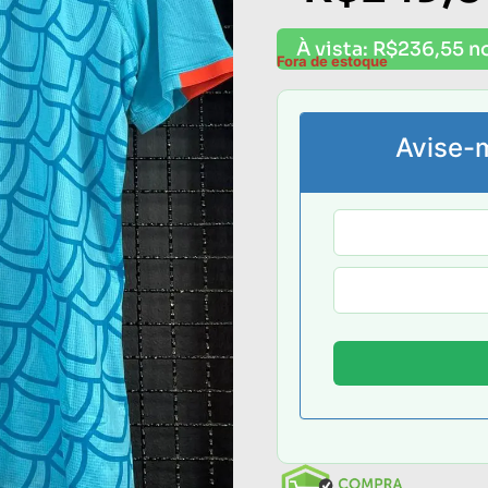
À vista:
R$
236,55
no
Fora de estoque
Avise-