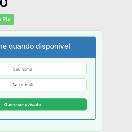
00
 Pix
me quando disponível