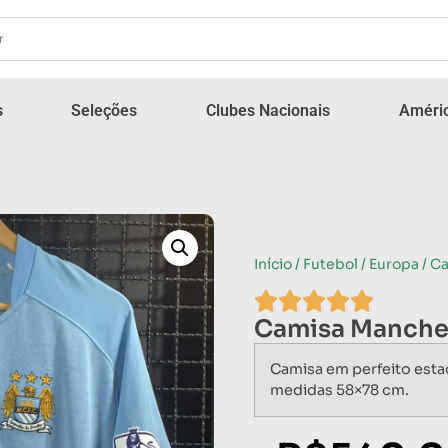
s
Seleções
Clubes Nacionais
Améric
Início
/
Futebol
/
Europa
/ C
Camisa Manches
Camisa em perfeito est
medidas 58×78 cm.