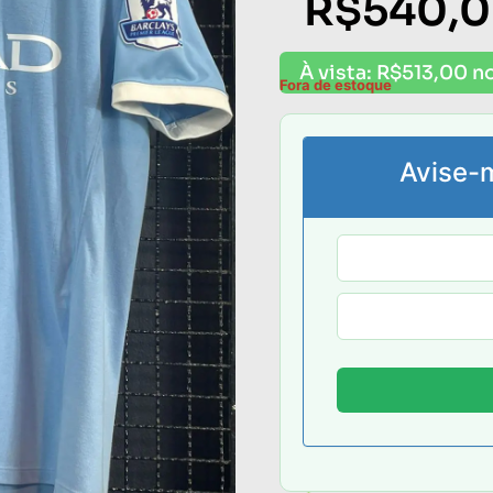
R$
540,
À vista:
R$
513,00
no
Fora de estoque
Avise-