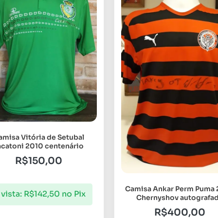
amisa Vitória de Setubal
acatoni 2010 centenário
R$
150,00
Camisa Ankar Perm Puma 
 vista:
R$
142,50
no Pix
Chernyshov autografa
R$
400,00