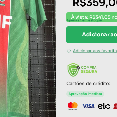
R$
359,0
À vista:
R$
341,05
no
Apenas 1 em estoque
Adicionar ao
Adicionar aos favorit
Cartões de crédito:
Aprovação imediata