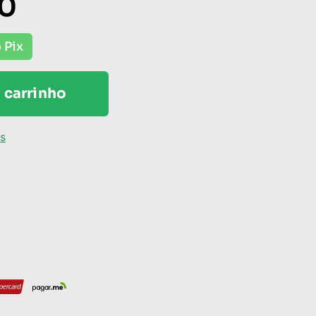
0
 Pix
 carrinho
os