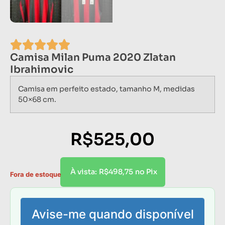
Camisa Milan Puma 2020 Zlatan
Ibrahimovic
Camisa em perfeito estado, tamanho M, medidas
50×68 cm.
R$
525,00
R$
498,75
À vista:
no Pix
Fora de estoque
Avise-me quando disponível