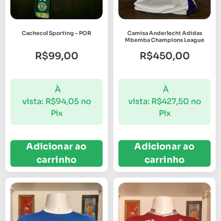
Cachecol Sporting – POR
Camisa Anderlecht Adidas
Mbemba Champions League
R$
99,00
R$
450,00
À
À
vista:
R$
94,05
no
vista:
R$
427,50
no
Pix
Pix
Adicionar ao
Adicionar ao
carrinho
carrinho