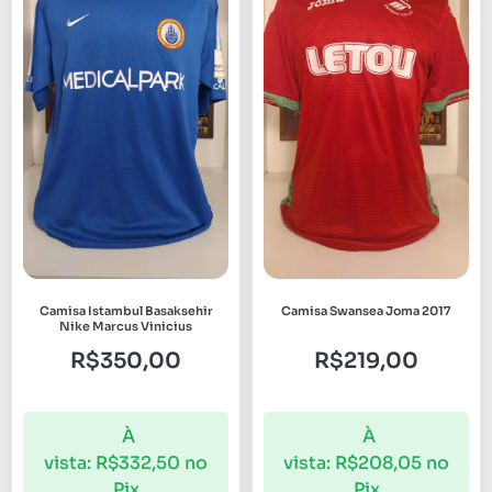
Camisa Istambul Basaksehir
Camisa Swansea Joma 2017
Nike Marcus Vinicius
R$
350,00
R$
219,00
À
À
vista:
R$
332,50
no
vista:
R$
208,05
no
Pix
Pix