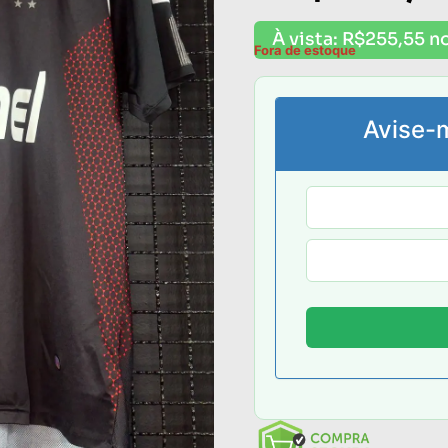
À vista:
R$
255,55
no
Fora de estoque
Avise-