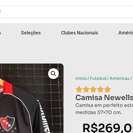
s
Seleções
Clubes Nacionais
Améric
Início
/
Futebol
/
Américas
/
Camisa Newells
Camisa em perfeito est
medidas 57×70 cm.
R$
269,