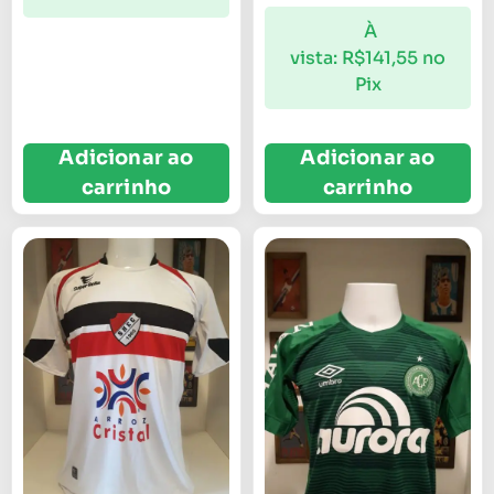
À
vista:
R$
141,55
no
Pix
Adicionar ao
Adicionar ao
carrinho
carrinho