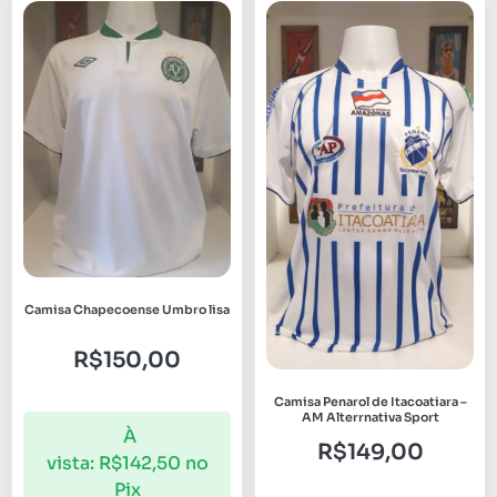
Camisa Chapecoense Umbro lisa
R$
150,00
Camisa Penarol de Itacoatiara –
AM Alterrnativa Sport
À
R$
149,00
vista:
R$
142,50
no
Pix