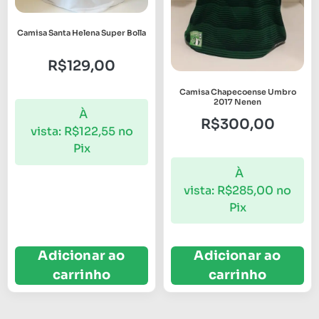
Camisa Santa Helena Super Bolla
R$
129,00
Camisa Chapecoense Umbro
2017 Nenen
À
R$
300,00
vista:
R$
122,55
no
Pix
À
vista:
R$
285,00
no
Pix
Adicionar ao
Adicionar ao
carrinho
carrinho