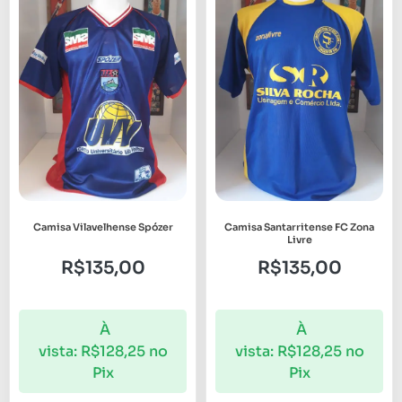
Camisa Vilavelhense Spózer
Camisa Santarritense FC Zona
Livre
R$
135,00
R$
135,00
À
À
vista:
R$
128,25
no
vista:
R$
128,25
no
Pix
Pix