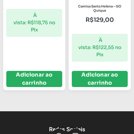
Camisa Santa Helena – GO
Quique
À
R$
129,00
vista:
R$
118,75
no
Pix
À
vista:
R$
122,55
no
Pix
Adicionar ao
Adicionar ao
carrinho
carrinho
Redes Sociais