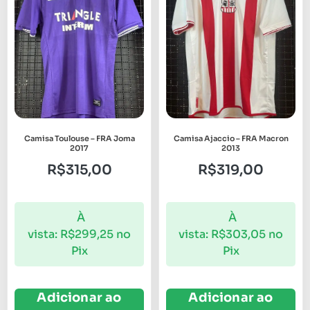
Camisa Toulouse – FRA Joma
Camisa Ajaccio – FRA Macron
2017
2013
R$
315,00
R$
319,00
À
À
vista:
R$
299,25
no
vista:
R$
303,05
no
Pix
Pix
Adicionar ao
Adicionar ao