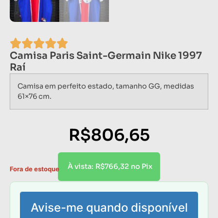
Camisa Paris Saint-Germain Nike 1997
Raí
Camisa em perfeito estado, tamanho GG, medidas
61×76 cm.
R$
806,65
R$
766,32
À vista:
no Pix
Fora de estoque
Avise-me quando disponível