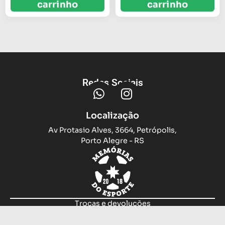
carrinho
carrinho
Redes Sociais
Localização
Av Protasio Alves, 3664, Petrópolis,
Porto Alegre - RS
Trocas e devoluções
Sobre nós
Compramos sua camiseta