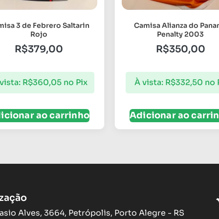
isa 3 de Febrero Saltarin
Camisa Alianza do Pan
Rojo
Penalty 2003
R$
379,00
R$
350,00
vista:
R$
360,05
no Pix
À vista:
R$
332,50
no 
icionar ao carrinho
Adicionar ao carri
ização
asio Alves, 3664, Petrópolis, Porto Alegre - RS