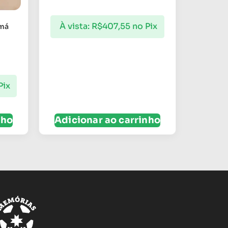
À vista:
R$
407,55
no Pix
amá
Pix
nho
Adicionar ao carrinho