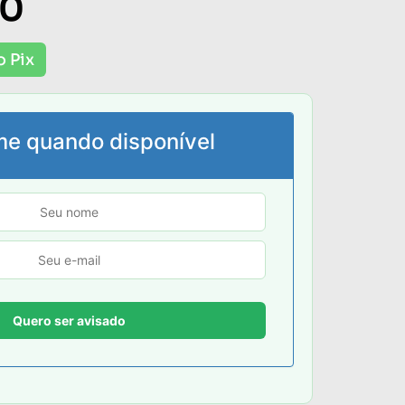
00
o Pix
me quando disponível