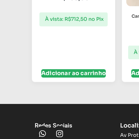
Cam
À vista:
R$
712,50
no Pix
À 
Adicionar ao carrinho
Ad
Local
Redes Sociais
Av Prot