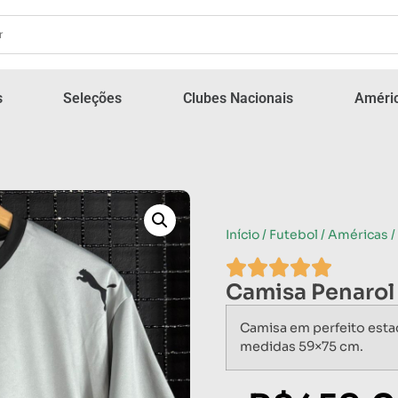
s
Seleções
Clubes Nacionais
Améric
Início
/
Futebol
/
Américas
/
Camisa Penaro
Camisa em perfeito esta
medidas 59×75 cm.