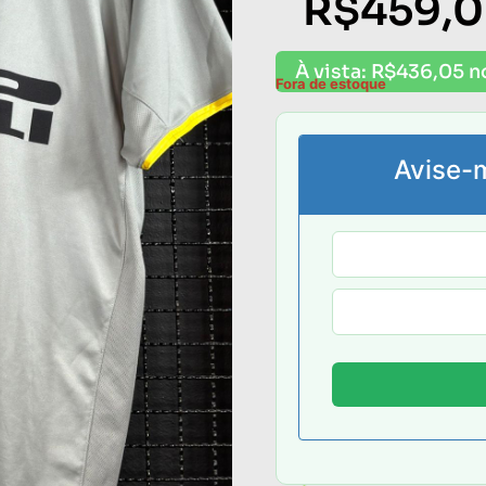
R$
459,
À vista:
R$
436,05
n
Fora de estoque
Avise-