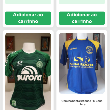
Adicionar ao
Adicionar ao
carrinho
carrinho
Camisa Santarritense FC Zona
Livre