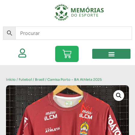
Início
/
Futebol
/
Brasil
/ Camisa Porto – BA Athleta 2025