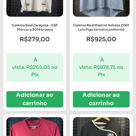
Camisa Real Zaragoza – ESP
Camisa Real Madrid Adidas 2001
Mercury 2014 branca
Luis Figo terceiro uniforme
R$
279,00
R$
925,00
À
À
vista:
R$
265,05
no
vista:
R$
878,75
no
Pix
Pix
Adicionar ao
Adicionar ao
carrinho
carrinho