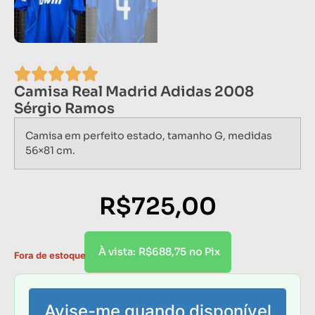
Camisa Real Madrid Adidas 2008
Sérgio Ramos
Camisa em perfeito estado, tamanho G, medidas
56×81 cm.
R$
725,00
R$
688,75
À vista:
no Pix
Fora de estoque
Avise-me quando disponível